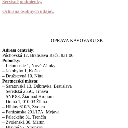
Servisné podmienky.
Ochrana osobných údajov.
OPRAVA KAVOVARU SK
Adresa centrály:
Púchovská 12, Bratislava-Rača, 831 06
Pobočky:
– Letomostie 1, Nové Zámky
– Jakobyho 1, Košice
– Družstevná 10, Nitra
Partnerské miesta:
– Saratovská 13, Dúbravka, Bratislava
– Seredská 255C, Trnava
– SNP 83, Žiar nad Hronom
– Dolná 1, 010 03 Žilina
– Hlbiny 610/5, Zvolen
– Partizánska 291/17A, Myjava
– Palackého 31, Trenčín
– Zvolenská 30, Martin
– Hlavná 52, Stropkov