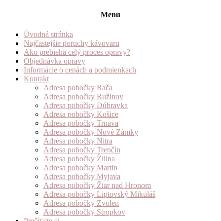
Menu
Úvodná stránka
Najčastejšie poruchy kávovaru
Ako prebieha celý proces opravy?
Objednávka opravy
Informácie o cenách a podmienkach
Kontakt
Adresa pobočky Rača
Adresa pobočky Ružinov
Adresa pobočky Dúbravka
Adresa pobočky Košice
Adresa pobočky Trnava
Adresa pobočky Nové Zámky
Adresa pobočky Nitra
Adresa pobočky Trenčín
Adresa pobočky Žilina
Adresa pobočky Martin
Adresa pobočky Myjava
Adresa pobočky Žiar nad Hronom
Adresa pobočky Liptovský Mikuláš
Adresa pobočky Zvolen
Adresa pobočky Stropkov
Prečítajte si