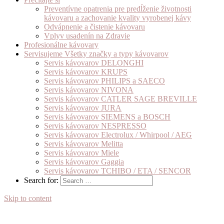
Preventívne opatrenia pre predĺženie životnosti
kávovaru a zachovanie kvality vyrobenej kávy
Odvápnenie a čistenie kávovaru
Vplyv usadenín na Zdravie
Profesionálne kávovary
Servisujeme Všetky značky a typy kávovarov
Servis kávovarov DELONGHI
Servis kávovarov KRUPS
Servis kávovarov PHILIPS a SAECO
Servis kávovarov NIVONA
Servis kávovarov CATLER SAGE BREVILLE
Servis kávovarov JURA
Servis kávovarov SIEMENS a BOSCH
Servis kávovarov NESPRESSO
Servis kávovarov Electrolux / Whirpool / AEG
Servis kávovarov Melitta
Servis kávovarov Miele
Servis kávovarov Gaggia
Servis kávovarov TCHIBO / ETA / SENCOR
Search for:
Skip to content