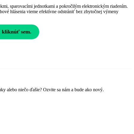
mi, sparovacími jednotkami a pokročilým elektronickým riadením.
bové hlásenia vieme efektívne odstrániť bez zbytočnej výmeny
 kliknúť sem.
vuky alebo niečo ďašie? Ozvite sa nám a bude ako nový.