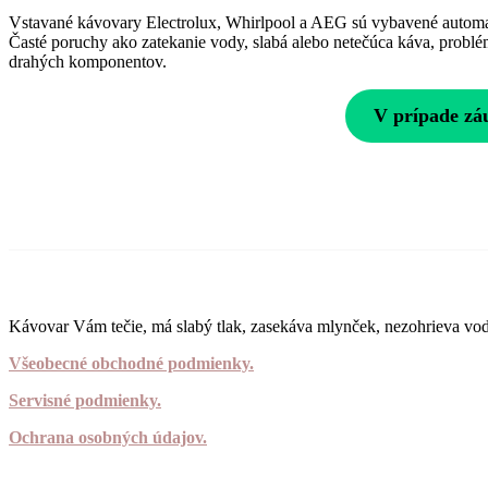
Vstavané kávovary Electrolux, Whirlpool a AEG sú vybavené automa
Časté poruchy ako zatekanie vody, slabá alebo netečúca káva, probl
drahých komponentov.
V prípade zá
Kávovar Vám tečie, má slabý tlak, zasekáva mlynček, nezohrieva vodu
Všeobecné obchodné podmienky.
Servisné podmienky.
Ochrana osobných údajov.