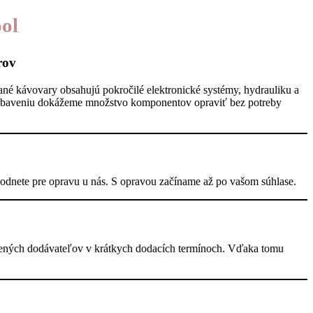
ol
rov
né kávovary obsahujú pokročilé elektronické systémy, hydrauliku a
ybaveniu dokážeme množstvo komponentov opraviť bez potreby
odnete pre opravu u nás. S opravou začíname až po vašom súhlase.
ených dodávateľov v krátkych dodacích termínoch. Vďaka tomu