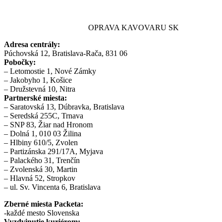
OPRAVA KAVOVARU SK
Adresa centrály:
Púchovská 12, Bratislava-Rača, 831 06
Pobočky:
– Letomostie 1, Nové Zámky
– Jakobyho 1, Košice
– Družstevná 10, Nitra
Partnerské miesta:
– Saratovská 13, Dúbravka, Bratislava
– Seredská 255C, Trnava
– SNP 83, Žiar nad Hronom
– Dolná 1, 010 03 Žilina
– Hlbiny 610/5, Zvolen
– Partizánska 291/17A, Myjava
– Palackého 31, Trenčín
– Zvolenská 30, Martin
– Hlavná 52, Stropkov
– ul. Sv. Vincenta 6, Bratislava
Zberné miesta Packeta:
-každé mesto Slovenska
Vyzdvinutie kuriérom: