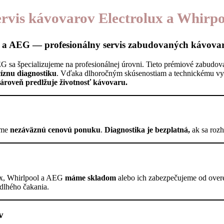
ervis kávovarov Electrolux a Whirpo
l a AEG — profesionálny servis zabudovaných kávova
 sa špecializujeme na profesionálnej úrovni. Tieto prémiové zabudova
íznu diagnostiku
. Vďaka dlhoročným skúsenostiam a technickému v
zároveň predlžuje životnosť kávovaru.
íme
nezáväznú cenovú ponuku
.
Diagnostika je bezplatná,
ak sa rozh
lux, Whirlpool a AEG
máme skladom
alebo ich zabezpečujeme od over
dlhého čakania.
v