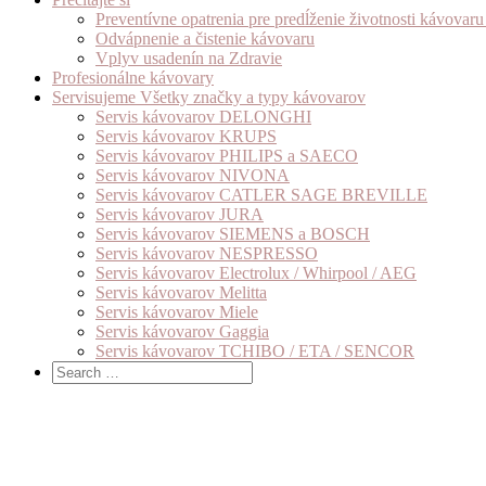
Preventívne opatrenia pre predĺženie životnosti kávovar
Odvápnenie a čistenie kávovaru
Vplyv usadenín na Zdravie
Profesionálne kávovary
Servisujeme Všetky značky a typy kávovarov
Servis kávovarov DELONGHI
Servis kávovarov KRUPS
Servis kávovarov PHILIPS a SAECO
Servis kávovarov NIVONA
Servis kávovarov CATLER SAGE BREVILLE
Servis kávovarov JURA
Servis kávovarov SIEMENS a BOSCH
Servis kávovarov NESPRESSO
Servis kávovarov Electrolux / Whirpool / AEG
Servis kávovarov Melitta
Servis kávovarov Miele
Servis kávovarov Gaggia
Servis kávovarov TCHIBO / ETA / SENCOR
Search
for:
Skip
to
content