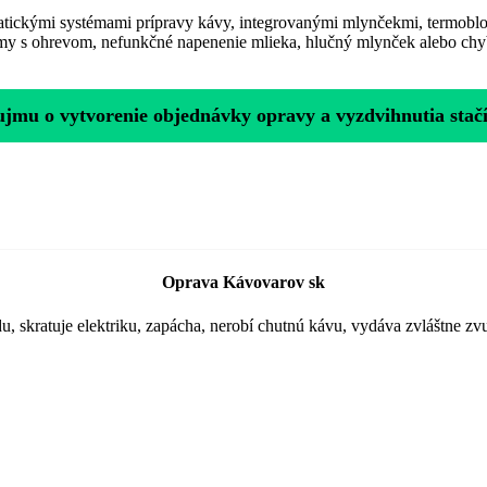
tickými systémami prípravy kávy, integrovanými mlynčekmi, termoblok
émy s ohrevom, nefunkčné napenenie mlieka, hlučný mlynček alebo chy
ujmu o vytvorenie objednávky opravy a vyzdvihnutia stačí
Oprava Kávovarov sk
, skratuje elektriku, zapácha, nerobí chutnú kávu, vydáva zvláštne z