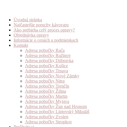
Úvodná stránka
Najčastejšie poruchy kávovaru
Ako prebieha celý proces opravy?
Objednávka opravy
Informácie o cenách a podmienkach
Kontakt
Adresa pobočky Rača
Adresa pobočky Ružinov
Adresa pobočky Dúbravka
Adresa pobočky Košice
Adresa pobočky Trnava
Adresa pobočky Nové Zámky
Adresa pobočky Nitra
Adresa pobočky Trenčín
Adresa pobočky Žilina
Adresa pobočky Martin
Adresa pobočky Myjava
Adresa pobočky Žiar nad Hronom
Adresa pobočky Liptovský Mikuláš
Adresa pobočky Zvolen
Adresa pobočky Stropkov
Prečítajte si